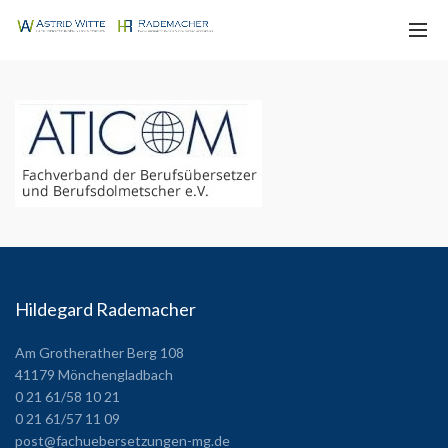
Hildegard Rademacher
Am Grotherather Berg 108
41179 Mönchengladbach
0 21 61/58 10 21
0 21 61/57 11 09
post@fachuebersetzungen-mg.de