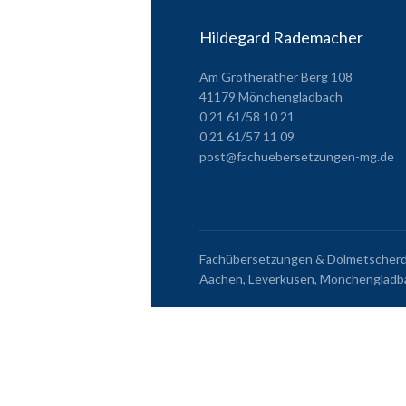
Hildegard Rademacher
Am Grotherather Berg 108
41179 Mönchengladbach
0 21 61/58 10 21
0 21 61/57 11 09
post@fachuebersetzungen-mg.de
Fachübersetzungen & Dolmetscherdie
Aachen, Leverkusen, Mönchengladba