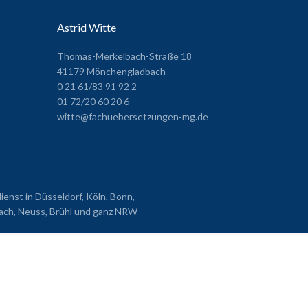
Astrid Witte
Thomas-Merkelbach-Straße 18
41179 Mönchengladbach
0 21 61/83 91 92 2
01 72/20 60 20 6
witte@fachuebersetzungen-mg.de
nst in Düsseldorf, Köln, Bonn,
ch, Neuss, Brühl und ganz NRW